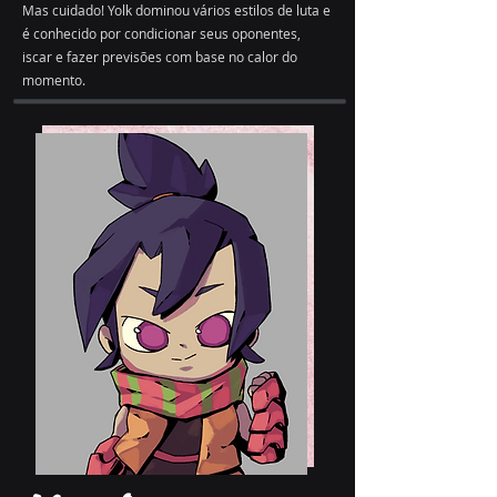
Mas cuidado! Yolk dominou vários estilos de luta e
é conhecido por condicionar seus oponentes,
iscar e fazer previsões com base no calor do
momento.