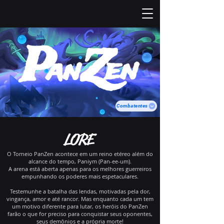
Combatentes
LORE
O Torneio PanZen acontece em um reino etéreo além do
alcance do tempo, Paniym (Pan-ee-um).
A arena está aberta apenas para os melhores guerreiros
empunhando os poderes mais espetaculares.
Testemunhe a batalha das lendas, motivadas pela dor,
vingança, amor e até rancor. Mas enquanto cada um tem
um motivo diferente para lutar, os heróis do PanZen
farão o que for preciso para conquistar seus oponentes,
seus demônios e a própria morte!