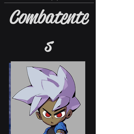
Combatente
s