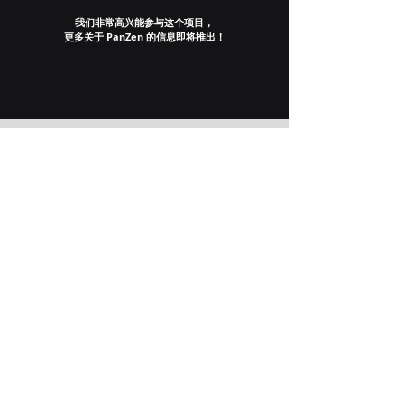
我们非常高兴能参与这个项目，
更多关于 PanZen 的信息即将推出！
订阅时事通讯！